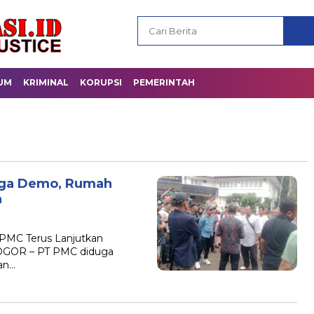
UM
KRIMINAL
KORUPSI
PEMERINTAH
rga Demo, Rumah
h
 PMC Terus Lanjutkan
BOGOR – PT PMC diduga
an…