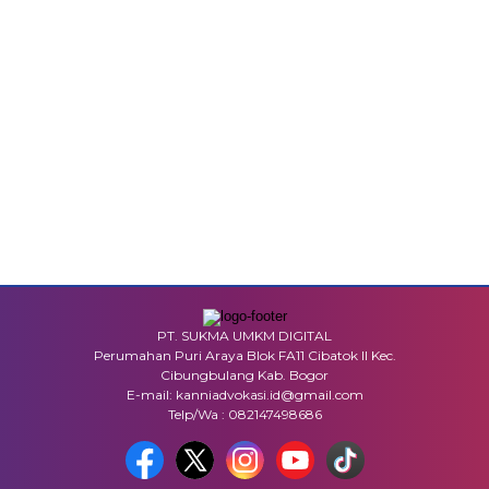
PT. SUKMA UMKM DIGITAL
Perumahan Puri Araya Blok FA11 Cibatok II Kec.
Cibungbulang Kab. Bogor
E-mail: kanniadvokasi.id@gmail.com
Telp/Wa : 082147498686