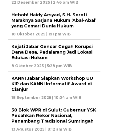
22 Desember 2025 | 2:46 pm WIB
Heboh! Haidy Arsyad, S.H. Soroti
Maraknya Sarjana Hukum ‘Abal-Abal’
yang Cemari Dunia Hukum
18 Oktober 2025 | 1:11 pm WIB
Kejati Jabar Gencar Cegah Korupsi
Dana Desa, Padalarang Jadi Lokasi
Edukasi Hukum
8 Oktober 2025 | 5:28 pm WIB
KANNI Jabar Siapkan Workshop UU
KIP dan KANNI Informatif Award di
Cianjur
18 September 2025 | 10:04 am WIB
30 Blok WPR di Sulut: Gubernur YSK
Pecahkan Rekor Nasional,
Penambang Tradisional Sumringah
13 Agustus 2025 | 8:12 am WIB