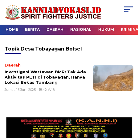
HOME
BERITA
DAERAH
NASIONAL
HUKUM
KRIMIN
Topik
Desa Tobayagan Bolsel
Daerah
Investigasi Wartawan BMR: Tak Ada
Aktivitas PETI di Tobayagan, Hanya
Lokasi Bekas Tambang
Jumat, 13 Juni 2025 - 18:42 WIB