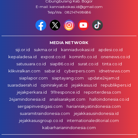
Cibungbulang Kab. Bogor
E-mail: kanniadvokasi.id@gmail.com
Telp/Wa : 082147498686
MEDIA NETWORK
siji.or.id
sukma.or.id
kanniadvokasi.id
apdesi.co.id
kepaladesa.id
expost.co.id
kominfo.co.id
onenews.co.id
satusuara.co.id
siap86.co.id
surat.co.id
tinta.co.id
klikviralkan.com
sabar.id
cyberpers.com
idnetnews.com
siaplapor.com
siaptayang.com
update24jam.id
suaradaerah.id
opinirakyat.id
jejakkasus.id
republikpers.id
jejakperkara.id
911responce.id
reporterdesa.com
24jamindonesia.id
analisarakyat.com
halloindonesia.co.id
sergapinvestigasi.com
harianrakyatindonesia.com
suaramitraindonesia.com
jejakkasusindonesia.id
jejakkasusgroup.co.id
internationaleditorial.com
kabarharianindonesia.com