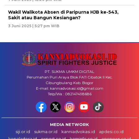
Wakil Walikota Absen di Paripurna HJB ke-543,
Sakit atau Bangun Kesiangan?
3 Juni 2025 | 5:27 pm WIB
PT. SUKMA UMKM DIGITAL
Perumahan Puri Araya Blok FA11 Cibatok II Kec.
Cibungbulang Kab. Bogor
E-mail: kanniadvokasi.id@gmail.com
Telp/Wa : 082147498686
MEDIA NETWORK
siji.or.id
sukma.or.id
kanniadvokasi.id
apdesi.co.id
kepaladesa.id
expost.co.id
kominfo.co.id
onenews.co.id