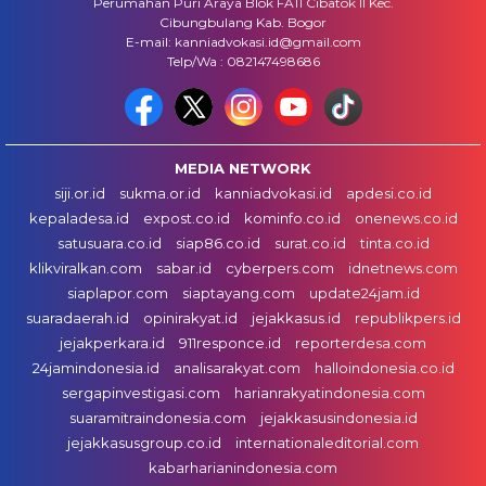
Perumahan Puri Araya Blok FA11 Cibatok II Kec.
Cibungbulang Kab. Bogor
E-mail: kanniadvokasi.id@gmail.com
Telp/Wa : 082147498686
MEDIA NETWORK
siji.or.id
sukma.or.id
kanniadvokasi.id
apdesi.co.id
kepaladesa.id
expost.co.id
kominfo.co.id
onenews.co.id
satusuara.co.id
siap86.co.id
surat.co.id
tinta.co.id
klikviralkan.com
sabar.id
cyberpers.com
idnetnews.com
siaplapor.com
siaptayang.com
update24jam.id
suaradaerah.id
opinirakyat.id
jejakkasus.id
republikpers.id
jejakperkara.id
911responce.id
reporterdesa.com
24jamindonesia.id
analisarakyat.com
halloindonesia.co.id
sergapinvestigasi.com
harianrakyatindonesia.com
suaramitraindonesia.com
jejakkasusindonesia.id
jejakkasusgroup.co.id
internationaleditorial.com
kabarharianindonesia.com