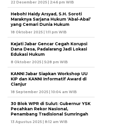
22 Desember 2025 | 2:46 pm WIB
Heboh! Haidy Arsyad, S.H. Soroti
Maraknya Sarjana Hukum ‘Abal-Abal’
yang Cemari Dunia Hukum
18 Oktober 2025 | 1:11 pm WIB
Kejati Jabar Gencar Cegah Korupsi
Dana Desa, Padalarang Jadi Lokasi
Edukasi Hukum
8 Oktober 2025 | 5:28 pm WIB
KANNI Jabar Siapkan Workshop UU
KIP dan KANNI Informatif Award di
Cianjur
18 September 2025 | 10:04 am WIB
30 Blok WPR di Sulut: Gubernur YSK
Pecahkan Rekor Nasional,
Penambang Tradisional Sumringah
13 Agustus 2025 | 8:12 am WIB