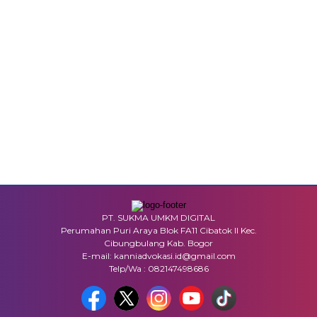
PT. SUKMA UMKM DIGITAL
Perumahan Puri Araya Blok FA11 Cibatok II Kec.
Cibungbulang Kab. Bogor
E-mail: kanniadvokasi.id@gmail.com
Telp/Wa : 082147498686