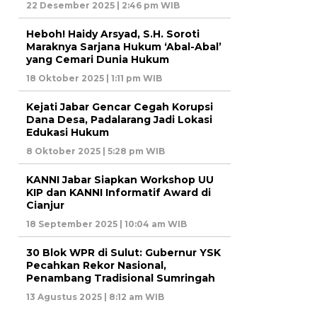
22 Desember 2025 | 2:46 pm WIB
Heboh! Haidy Arsyad, S.H. Soroti
Maraknya Sarjana Hukum ‘Abal-Abal’
yang Cemari Dunia Hukum
18 Oktober 2025 | 1:11 pm WIB
Kejati Jabar Gencar Cegah Korupsi
Dana Desa, Padalarang Jadi Lokasi
Edukasi Hukum
8 Oktober 2025 | 5:28 pm WIB
KANNI Jabar Siapkan Workshop UU
KIP dan KANNI Informatif Award di
Cianjur
18 September 2025 | 10:04 am WIB
30 Blok WPR di Sulut: Gubernur YSK
Pecahkan Rekor Nasional,
Penambang Tradisional Sumringah
13 Agustus 2025 | 8:12 am WIB