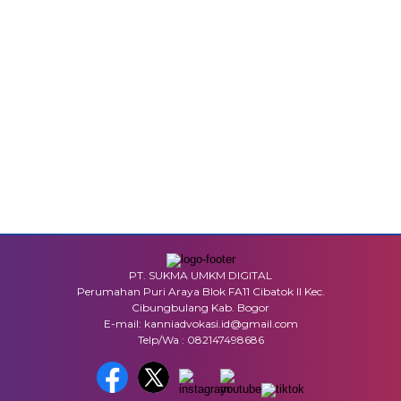
PT. SUKMA UMKM DIGITAL
Perumahan Puri Araya Blok FA11 Cibatok II Kec.
Cibungbulang Kab. Bogor
E-mail: kanniadvokasi.id@gmail.com
Telp/Wa : 082147498686