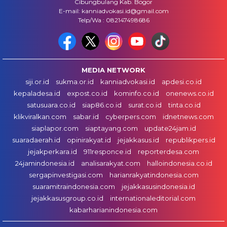
Cibungbulang Kab. Bogor
E-mail: kanniadvokasi.id@gmail.com
Telp/Wa : 082147498686
MEDIA NETWORK
siji.or.id
sukma.or.id
kanniadvokasi.id
apdesi.co.id
kepaladesa.id
expost.co.id
kominfo.co.id
onenews.co.id
satusuara.co.id
siap86.co.id
surat.co.id
tinta.co.id
klikviralkan.com
sabar.id
cyberpers.com
idnetnews.com
siaplapor.com
siaptayang.com
update24jam.id
suaradaerah.id
opinirakyat.id
jejakkasus.id
republikpers.id
jejakperkara.id
911responce.id
reporterdesa.com
24jamindonesia.id
analisarakyat.com
halloindonesia.co.id
sergapinvestigasi.com
harianrakyatindonesia.com
suaramitraindonesia.com
jejakkasusindonesia.id
jejakkasusgroup.co.id
internationaleditorial.com
kabarharianindonesia.com