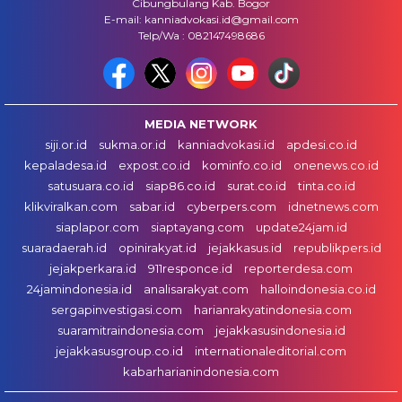
Cibungbulang Kab. Bogor
E-mail: kanniadvokasi.id@gmail.com
Telp/Wa : 082147498686
MEDIA NETWORK
siji.or.id
sukma.or.id
kanniadvokasi.id
apdesi.co.id
kepaladesa.id
expost.co.id
kominfo.co.id
onenews.co.id
satusuara.co.id
siap86.co.id
surat.co.id
tinta.co.id
klikviralkan.com
sabar.id
cyberpers.com
idnetnews.com
siaplapor.com
siaptayang.com
update24jam.id
suaradaerah.id
opinirakyat.id
jejakkasus.id
republikpers.id
jejakperkara.id
911responce.id
reporterdesa.com
24jamindonesia.id
analisarakyat.com
halloindonesia.co.id
sergapinvestigasi.com
harianrakyatindonesia.com
suaramitraindonesia.com
jejakkasusindonesia.id
jejakkasusgroup.co.id
internationaleditorial.com
kabarharianindonesia.com