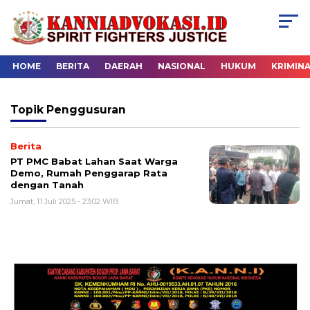
HOME
BERITA
DAERAH
NASIONAL
HUKUM
KRIMIN
Topik
Penggusuran
Berita
PT PMC Babat Lahan Saat Warga
Demo, Rumah Penggarap Rata
dengan Tanah
Jumat, 11 Juli 2025 - 23:02 WIB