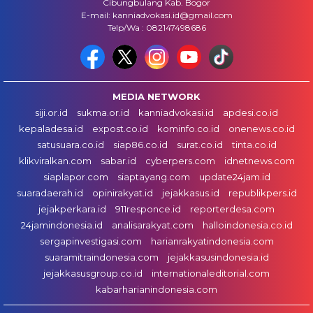
Cibungbulang Kab. Bogor
E-mail: kanniadvokasi.id@gmail.com
Telp/Wa : 082147498686
MEDIA NETWORK
siji.or.id
sukma.or.id
kanniadvokasi.id
apdesi.co.id
kepaladesa.id
expost.co.id
kominfo.co.id
onenews.co.id
satusuara.co.id
siap86.co.id
surat.co.id
tinta.co.id
klikviralkan.com
sabar.id
cyberpers.com
idnetnews.com
siaplapor.com
siaptayang.com
update24jam.id
suaradaerah.id
opinirakyat.id
jejakkasus.id
republikpers.id
jejakperkara.id
911responce.id
reporterdesa.com
24jamindonesia.id
analisarakyat.com
halloindonesia.co.id
sergapinvestigasi.com
harianrakyatindonesia.com
suaramitraindonesia.com
jejakkasusindonesia.id
jejakkasusgroup.co.id
internationaleditorial.com
kabarharianindonesia.com