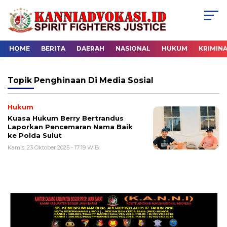
HOME
BERITA
DAERAH
NASIONAL
HUKUM
KRIMIN
Topik
Penghinaan Di Media Sosial
Hukum
Kuasa Hukum Berry Bertrandus
Laporkan Pencemaran Nama Baik
ke Polda Sulut
Kamis, 23 Oktober 2025 - 17:19 WIB