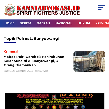
HOME
BERITA
DAERAH
NASIONAL
HUKUM
KRIMIN
Topik
PolrestaBanyuwangi
Kriminal
Mabes Polri Gerebek Penimbunan
Solar Subsidi di Banyuwangi, 3
Orang Diamankan
Sabtu, 25 Oktober 2025 - 08:56 WIB