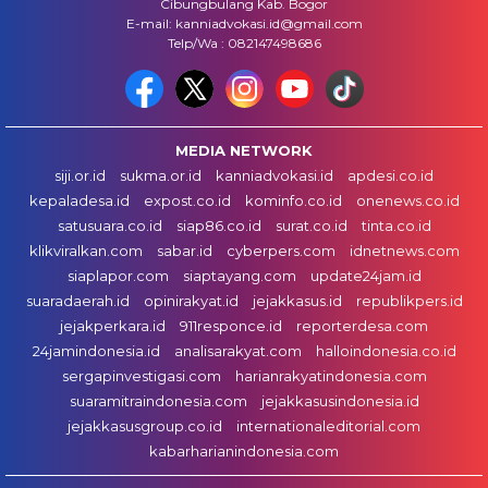
Cibungbulang Kab. Bogor
E-mail: kanniadvokasi.id@gmail.com
Telp/Wa : 082147498686
MEDIA NETWORK
siji.or.id
sukma.or.id
kanniadvokasi.id
apdesi.co.id
kepaladesa.id
expost.co.id
kominfo.co.id
onenews.co.id
satusuara.co.id
siap86.co.id
surat.co.id
tinta.co.id
klikviralkan.com
sabar.id
cyberpers.com
idnetnews.com
siaplapor.com
siaptayang.com
update24jam.id
suaradaerah.id
opinirakyat.id
jejakkasus.id
republikpers.id
jejakperkara.id
911responce.id
reporterdesa.com
24jamindonesia.id
analisarakyat.com
halloindonesia.co.id
sergapinvestigasi.com
harianrakyatindonesia.com
suaramitraindonesia.com
jejakkasusindonesia.id
jejakkasusgroup.co.id
internationaleditorial.com
kabarharianindonesia.com