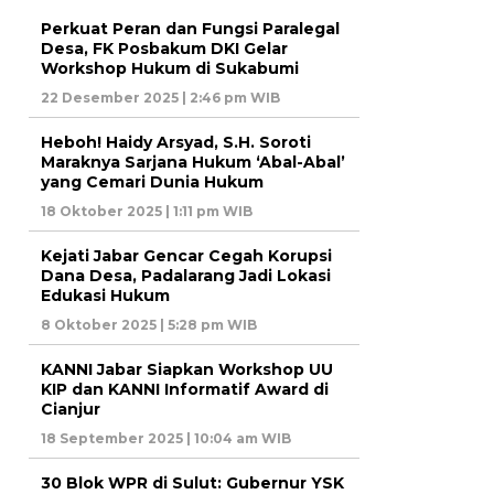
Perkuat Peran dan Fungsi Paralegal
Desa, FK Posbakum DKI Gelar
Workshop Hukum di Sukabumi
22 Desember 2025 | 2:46 pm WIB
Heboh! Haidy Arsyad, S.H. Soroti
Maraknya Sarjana Hukum ‘Abal-Abal’
yang Cemari Dunia Hukum
18 Oktober 2025 | 1:11 pm WIB
Kejati Jabar Gencar Cegah Korupsi
Dana Desa, Padalarang Jadi Lokasi
Edukasi Hukum
8 Oktober 2025 | 5:28 pm WIB
KANNI Jabar Siapkan Workshop UU
KIP dan KANNI Informatif Award di
Cianjur
18 September 2025 | 10:04 am WIB
30 Blok WPR di Sulut: Gubernur YSK