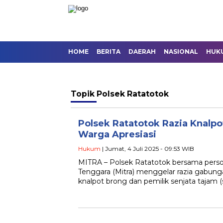
HOME
BERITA
DAERAH
NASIONAL
HUK
Topik
Polsek Ratatotok
Polsek Ratatotok Razia Knalp
Warga Apresiasi
Hukum
| Jumat, 4 Juli 2025 - 09:53 WIB
MITRA – Polsek Ratatotok bersama perso
Tenggara (Mitra) menggelar razia gabu
knalpot brong dan pemilik senjata tajam (