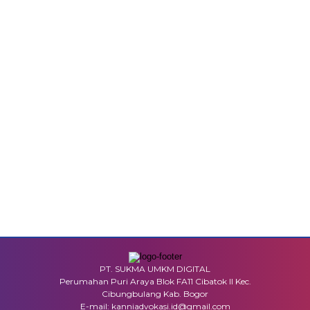
PT. SUKMA UMKM DIGITAL
Perumahan Puri Araya Blok FA11 Cibatok II Kec.
Cibungbulang Kab. Bogor
E-mail: kanniadvokasi.id@gmail.com