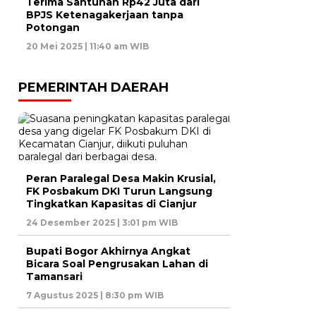
Terima Santunan Rp42 Juta dari
BPJS Ketenagakerjaan tanpa
Potongan
20 Mei 2025 | 11:40 am WIB
PEMERINTAH DAERAH
Peran Paralegal Desa Makin Krusial,
FK Posbakum DKI Turun Langsung
Tingkatkan Kapasitas di Cianjur
24 Desember 2025 | 3:01 pm WIB
Bupati Bogor Akhirnya Angkat
Bicara Soal Pengrusakan Lahan di
Tamansari
7 Agustus 2025 | 8:30 pm WIB