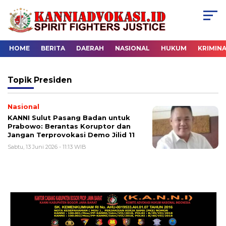
HOME
BERITA
DAERAH
NASIONAL
HUKUM
KRIMIN
Topik
Presiden
Nasional
KANNI Sulut Pasang Badan untuk
Prabowo: Berantas Koruptor dan
Jangan Terprovokasi Demo Jilid 11
Sabtu, 13 Juni 2026 - 11:13 WIB