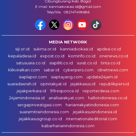
Cibungbulang Kab. Bogor
E-mail: kanniadvokasi.id@gmail.com
Telp/Wa : 082147498686
MEDIA NETWORK
siji.or.id
sukma.or.id
kanniadvokasi.id
apdesi.co.id
kepaladesa.id
expost.co.id
kominfo.co.id
onenews.co.id
satusuara.co.id
siap86.co.id
surat.co.id
tinta.co.id
klikviralkan.com
sabar.id
cyberpers.com
idnetnews.com
siaplapor.com
siaptayang.com
update24jam.id
suaradaerah.id
opinirakyat.id
jejakkasus.id
republikpers.id
jejakperkara.id
911responce.id
reporterdesa.com
24jamindonesia.id
analisarakyat.com
halloindonesia.co.id
sergapinvestigasi.com
harianrakyatindonesia.com
suaramitraindonesia.com
jejakkasusindonesia.id
jejakkasusgroup.co.id
internationaleditorial.com
kabarharianindonesia.com