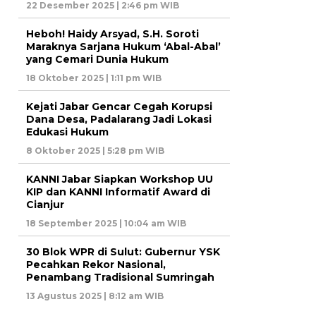
22 Desember 2025 | 2:46 pm WIB
Heboh! Haidy Arsyad, S.H. Soroti
Maraknya Sarjana Hukum ‘Abal-Abal’
yang Cemari Dunia Hukum
18 Oktober 2025 | 1:11 pm WIB
Kejati Jabar Gencar Cegah Korupsi
Dana Desa, Padalarang Jadi Lokasi
Edukasi Hukum
8 Oktober 2025 | 5:28 pm WIB
KANNI Jabar Siapkan Workshop UU
KIP dan KANNI Informatif Award di
Cianjur
18 September 2025 | 10:04 am WIB
30 Blok WPR di Sulut: Gubernur YSK
Pecahkan Rekor Nasional,
Penambang Tradisional Sumringah
13 Agustus 2025 | 8:12 am WIB