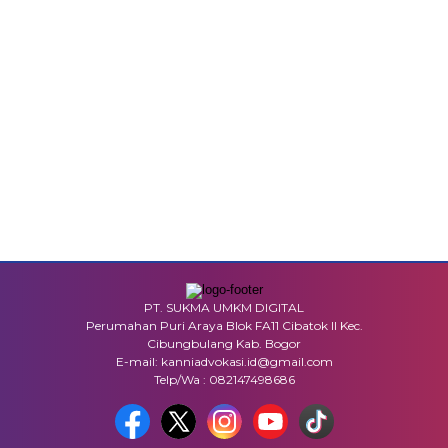
PT. SUKMA UMKM DIGITAL
Perumahan Puri Araya Blok FA11 Cibatok II Kec.
Cibungbulang Kab. Bogor
E-mail: kanniadvokasi.id@gmail.com
Telp/Wa : 082147498686