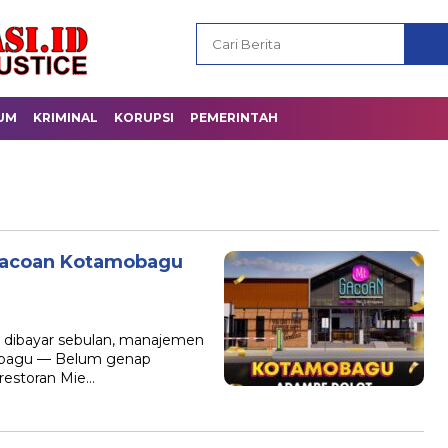
UM
KRIMINAL
KORUPSI
PEMERINTAH
Gacoan Kotamobagu
dibayar sebulan, manajemen
amobagu — Belum genap
restoran Mie…