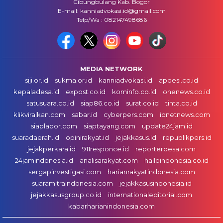
Cibungbulang Kab. Bogor
E-mail: kanniadvokasi.id@gmail.com
Telp/Wa : 082147498686
MEDIA NETWORK
siji.or.id
sukma.or.id
kanniadvokasi.id
apdesi.co.id
kepaladesa.id
expost.co.id
kominfo.co.id
onenews.co.id
satusuara.co.id
siap86.co.id
surat.co.id
tinta.co.id
klikviralkan.com
sabar.id
cyberpers.com
idnetnews.com
siaplapor.com
siaptayang.com
update24jam.id
suaradaerah.id
opinirakyat.id
jejakkasus.id
republikpers.id
jejakperkara.id
911responce.id
reporterdesa.com
24jamindonesia.id
analisarakyat.com
halloindonesia.co.id
sergapinvestigasi.com
harianrakyatindonesia.com
suaramitraindonesia.com
jejakkasusindonesia.id
jejakkasusgroup.co.id
internationaleditorial.com
kabarharianindonesia.com