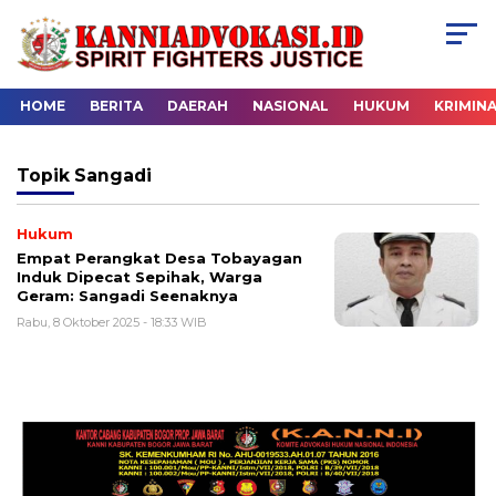
HOME
BERITA
DAERAH
NASIONAL
HUKUM
KRIMIN
Topik
Sangadi
Hukum
Empat Perangkat Desa Tobayagan
Induk Dipecat Sepihak, Warga
Geram: Sangadi Seenaknya
Rabu, 8 Oktober 2025 - 18:33 WIB