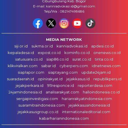
Cibungbulang Kab. Bogor
E-mail: kanniadvokasi.id@gmail.com
Telp/Wa : 082147498686
MEDIA NETWORK
siji.or.id
sukma.or.id
kanniadvokasi.id
apdesi.co.id
kepaladesa.id
expost.co.id
kominfo.co.id
onenews.co.id
satusuara.co.id
siap86.co.id
surat.co.id
tinta.co.id
klikviralkan.com
sabar.id
cyberpers.com
idnetnews.com
siaplapor.com
siaptayang.com
update24jam.id
suaradaerah.id
opinirakyat.id
jejakkasus.id
republikpers.id
jejakperkara.id
911responce.id
reporterdesa.com
24jamindonesia.id
analisarakyat.com
halloindonesia.co.id
sergapinvestigasi.com
harianrakyatindonesia.com
suaramitraindonesia.com
jejakkasusindonesia.id
jejakkasusgroup.co.id
internationaleditorial.com
kabarharianindonesia.com