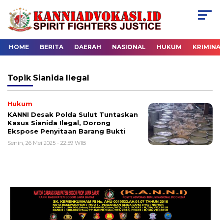
HOME
BERITA
DAERAH
NASIONAL
HUKUM
KRIMIN
Topik
Sianida Ilegal
Hukum
KANNI Desak Polda Sulut Tuntaskan
Kasus Sianida Ilegal, Dorong
Ekspose Penyitaan Barang Bukti
Senin, 26 Mei 2025 - 22:59 WIB