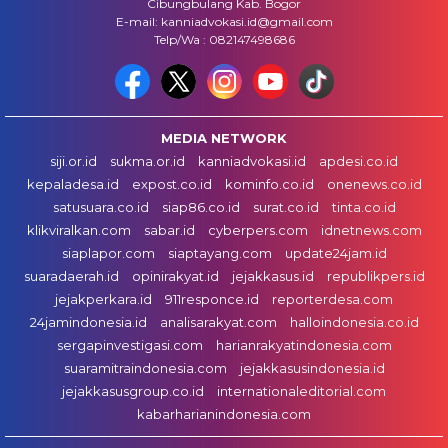
Cibungbulang Kab. Bogor
E-mail: kanniadvokasi.id@gmail.com
Telp/Wa : 082147498686
MEDIA NETWORK
siji.or.id
sukma.or.id
kanniadvokasi.id
apdesi.co.id
kepaladesa.id
expost.co.id
kominfo.co.id
onenews.co.id
satusuara.co.id
siap86.co.id
surat.co.id
tinta.co.id
klikviralkan.com
sabar.id
cyberpers.com
idnetnews.com
siaplapor.com
siaptayang.com
update24jam.id
suaradaerah.id
opinirakyat.id
jejakkasus.id
republikpers.id
jejakperkara.id
911responce.id
reporterdesa.com
24jamindonesia.id
analisarakyat.com
halloindonesia.co.id
sergapinvestigasi.com
harianrakyatindonesia.com
suaramitraindonesia.com
jejakkasusindonesia.id
jejakkasusgroup.co.id
internationaleditorial.com
kabarharianindonesia.com