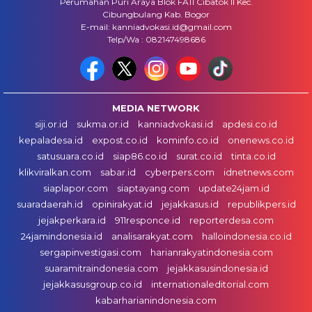
Perumahan Puri Araya Blok FA11 Cibatok II Kec.
Cibungbulang Kab. Bogor
E-mail: kanniadvokasi.id@gmail.com
Telp/Wa : 082147498686
MEDIA NETWORK
siji.or.id
sukma.or.id
kanniadvokasi.id
apdesi.co.id
kepaladesa.id
expost.co.id
kominfo.co.id
onenews.co.id
satusuara.co.id
siap86.co.id
surat.co.id
tinta.co.id
klikviralkan.com
sabar.id
cyberpers.com
idnetnews.com
siaplapor.com
siaptayang.com
update24jam.id
suaradaerah.id
opinirakyat.id
jejakkasus.id
republikpers.id
jejakperkara.id
911responce.id
reporterdesa.com
24jamindonesia.id
analisarakyat.com
halloindonesia.co.id
sergapinvestigasi.com
harianrakyatindonesia.com
suaramitraindonesia.com
jejakkasusindonesia.id
jejakkasusgroup.co.id
internationaleditorial.com
kabarharianindonesia.com