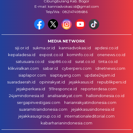
Cibungbulang Kab. Bogor
E-mail: kanniadvokasi.id@gmail.com
Telp/Wa : 082147498686
MEDIA NETWORK
siji.or.id
sukma.or.id
kanniadvokasi.id
apdesi.co.id
kepaladesa.id
expost.co.id
kominfo.co.id
onenews.co.id
satusuara.co.id
siap86.co.id
surat.co.id
tinta.co.id
klikviralkan.com
sabar.id
cyberpers.com
idnetnews.com
siaplapor.com
siaptayang.com
update24jam.id
suaradaerah.id
opinirakyat.id
jejakkasus.id
republikpers.id
jejakperkara.id
911responce.id
reporterdesa.com
24jamindonesia.id
analisarakyat.com
halloindonesia.co.id
sergapinvestigasi.com
harianrakyatindonesia.com
suaramitraindonesia.com
jejakkasusindonesia.id
jejakkasusgroup.co.id
internationaleditorial.com
kabarharianindonesia.com