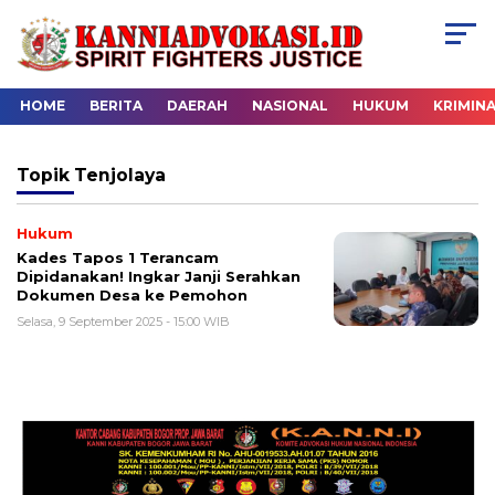
HOME
BERITA
DAERAH
NASIONAL
HUKUM
KRIMIN
Topik
Tenjolaya
Hukum
Kades Tapos 1 Terancam
Dipidanakan! Ingkar Janji Serahkan
Dokumen Desa ke Pemohon
Selasa, 9 September 2025 - 15:00 WIB