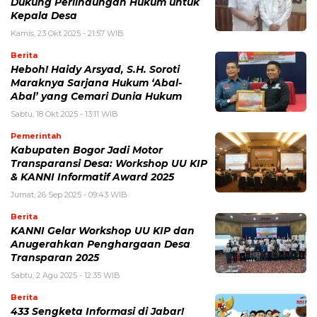
Dukung Perlindungan Hukum untuk
Kepala Desa
Kamis, 23 Okt 2025 - 21:57 WIB
Berita
Heboh! Haidy Arsyad, S.H. Soroti
Maraknya Sarjana Hukum ‘Abal-
Abal’ yang Cemari Dunia Hukum
Sabtu, 18 Okt 2025 - 13:11 WIB
Pemerintah
Kabupaten Bogor Jadi Motor
Transparansi Desa: Workshop UU KIP
& KANNI Informatif Award 2025
Jumat, 26 Sep 2025 - 09:43 WIB
Berita
KANNI Gelar Workshop UU KIP dan
Anugerahkan Penghargaan Desa
Transparan 2025
Sabtu, 2 Agu 2025 - 12:35 WIB
Berita
433 Sengketa Informasi di Jabar!