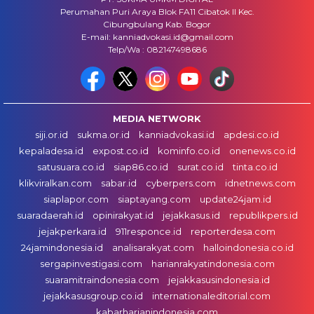
Perumahan Puri Araya Blok FA11 Cibatok II Kec.
Cibungbulang Kab. Bogor
E-mail: kanniadvokasi.id@gmail.com
Telp/Wa : 082147498686
MEDIA NETWORK
siji.or.id
sukma.or.id
kanniadvokasi.id
apdesi.co.id
kepaladesa.id
expost.co.id
kominfo.co.id
onenews.co.id
satusuara.co.id
siap86.co.id
surat.co.id
tinta.co.id
klikviralkan.com
sabar.id
cyberpers.com
idnetnews.com
siaplapor.com
siaptayang.com
update24jam.id
suaradaerah.id
opinirakyat.id
jejakkasus.id
republikpers.id
jejakperkara.id
911responce.id
reporterdesa.com
24jamindonesia.id
analisarakyat.com
halloindonesia.co.id
sergapinvestigasi.com
harianrakyatindonesia.com
suaramitraindonesia.com
jejakkasusindonesia.id
jejakkasusgroup.co.id
internationaleditorial.com
kabarharianindonesia.com