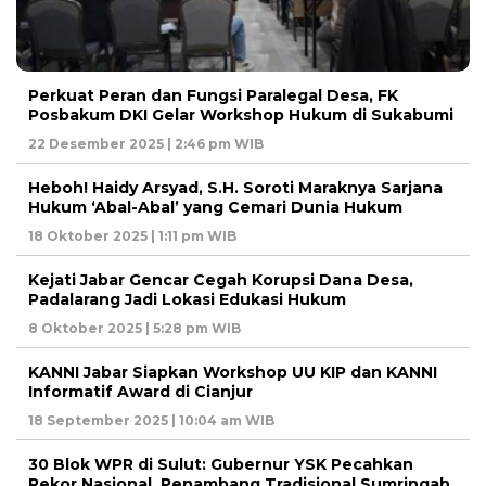
Perkuat Peran dan Fungsi Paralegal Desa, FK
Posbakum DKI Gelar Workshop Hukum di Sukabumi
22 Desember 2025 | 2:46 pm WIB
Heboh! Haidy Arsyad, S.H. Soroti Maraknya Sarjana
Hukum ‘Abal-Abal’ yang Cemari Dunia Hukum
18 Oktober 2025 | 1:11 pm WIB
Kejati Jabar Gencar Cegah Korupsi Dana Desa,
Padalarang Jadi Lokasi Edukasi Hukum
8 Oktober 2025 | 5:28 pm WIB
KANNI Jabar Siapkan Workshop UU KIP dan KANNI
Informatif Award di Cianjur
18 September 2025 | 10:04 am WIB
30 Blok WPR di Sulut: Gubernur YSK Pecahkan
Rekor Nasional, Penambang Tradisional Sumringah