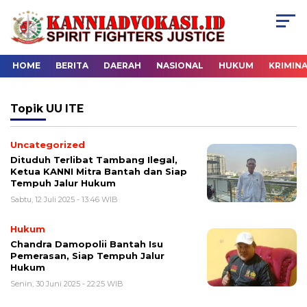
HOME
BERITA
DAERAH
NASIONAL
HUKUM
KRIMIN
Topik
UU ITE
Uncategorized
Dituduh Terlibat Tambang Ilegal,
Ketua KANNI Mitra Bantah dan Siap
Tempuh Jalur Hukum
Sabtu, 12 Juli 2025 - 13:46 WIB
Hukum
Chandra Damopolii Bantah Isu
Pemerasan, Siap Tempuh Jalur
Hukum
Senin, 30 Juni 2025 - 22:25 WIB