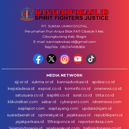
PT. SUKMA UMKM DIGITAL
Perumahan Puri Araya Blok FA11 Cibatok II Kec.
Cibungbulang Kab. Bogor
E-mail: kanniadvokasi.id@gmail.com
Telp/Wa : 082147498686
MEDIA NETWORK
siji.or.id
sukma.or.id
kanniadvokasi.id
apdesi.co.id
kepaladesa.id
expost.co.id
kominfo.co.id
onenews.co.id
satusuara.co.id
siap86.co.id
surat.co.id
tinta.co.id
klikviralkan.com
sabar.id
cyberpers.com
idnetnews.com
siaplapor.com
siaptayang.com
update24jam.id
suaradaerah.id
opinirakyat.id
jejakkasus.id
republikpers.id
jejakperkara.id
911responce.id
reporterdesa.com
24jamindonesia.id
analisarakyat.com
halloindonesia.co.id