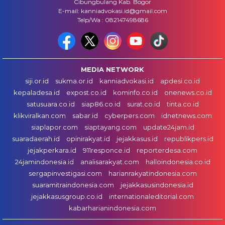
Cibungbulang Kab. Bogor
E-mail: kanniadvokasi.id@gmail.com
Telp/Wa : 082147498686
MEDIA NETWORK
siji.or.id
sukma.or.id
kanniadvokasi.id
apdesi.co.id
kepaladesa.id
expost.co.id
kominfo.co.id
onenews.co.id
satusuara.co.id
siap86.co.id
surat.co.id
tinta.co.id
klikviralkan.com
sabar.id
cyberpers.com
idnetnews.com
siaplapor.com
siaptayang.com
update24jam.id
suaradaerah.id
opinirakyat.id
jejakkasus.id
republikpers.id
jejakperkara.id
911responce.id
reporterdesa.com
24jamindonesia.id
analisarakyat.com
halloindonesia.co.id
sergapinvestigasi.com
harianrakyatindonesia.com
suaramitraindonesia.com
jejakkasusindonesia.id
jejakkasusgroup.co.id
internationaleditorial.com
kabarharianindonesia.com