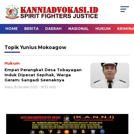
HOME
BERITA
DAERAH
NASIONAL
HUKUM
KRIMIN
Topik
Yunius Mokoagow
Hukum
Empat Perangkat Desa Tobayagan
Induk Dipecat Sepihak, Warga
Geram: Sangadi Seenaknya
Rabu, 8 Oktober 2025 - 18:33 WIB