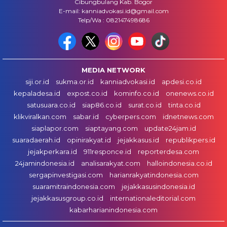
Cibungbulang Kab. Bogor
E-mail: kanniadvokasi.id@gmail.com
Telp/Wa : 082147498686
MEDIA NETWORK
siji.or.id
sukma.or.id
kanniadvokasi.id
apdesi.co.id
kepaladesa.id
expost.co.id
kominfo.co.id
onenews.co.id
satusuara.co.id
siap86.co.id
surat.co.id
tinta.co.id
klikviralkan.com
sabar.id
cyberpers.com
idnetnews.com
siaplapor.com
siaptayang.com
update24jam.id
suaradaerah.id
opinirakyat.id
jejakkasus.id
republikpers.id
jejakperkara.id
911responce.id
reporterdesa.com
24jamindonesia.id
analisarakyat.com
halloindonesia.co.id
sergapinvestigasi.com
harianrakyatindonesia.com
suaramitraindonesia.com
jejakkasusindonesia.id
jejakkasusgroup.co.id
internationaleditorial.com
kabarharianindonesia.com