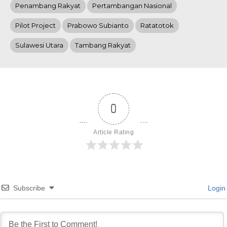
Penambang Rakyat
Pertambangan Nasional
Pilot Project
Prabowo Subianto
Ratatotok
Sulawesi Utara
Tambang Rakyat
0
Article Rating
Subscribe
Login