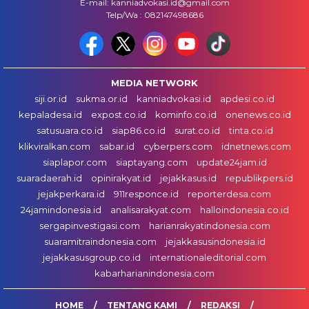
E-mail: kanniadvokasi.id@gmail.com
Telp/Wa : 082147498686
MEDIA NETWORK
siji.or.id
sukma.or.id
kanniadvokasi.id
apdesi.co.id
kepaladesa.id
expost.co.id
kominfo.co.id
onenews.co.id
satusuara.co.id
siap86.co.id
surat.co.id
tinta.co.id
klikviralkan.com
sabar.id
cyberpers.com
idnetnews.com
siaplapor.com
siaptayang.com
update24jam.id
suaradaerah.id
opinirakyat.id
jejakkasus.id
republikpers.id
jejakperkara.id
911responce.id
reporterdesa.com
24jamindonesia.id
analisarakyat.com
halloindonesia.co.id
sergapinvestigasi.com
harianrakyatindonesia.com
suaramitraindonesia.com
jejakkasusindonesia.id
jejakkasusgroup.co.id
internationaleditorial.com
kabarharianindonesia.com
HOME
TENTANG KAMI
REDAKSI