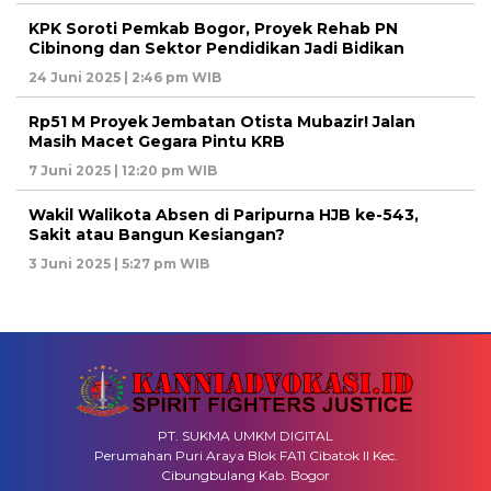
KPK Soroti Pemkab Bogor, Proyek Rehab PN
Cibinong dan Sektor Pendidikan Jadi Bidikan
24 Juni 2025 | 2:46 pm WIB
Rp51 M Proyek Jembatan Otista Mubazir! Jalan
Masih Macet Gegara Pintu KRB
7 Juni 2025 | 12:20 pm WIB
Wakil Walikota Absen di Paripurna HJB ke-543,
Sakit atau Bangun Kesiangan?
3 Juni 2025 | 5:27 pm WIB
PT. SUKMA UMKM DIGITAL
Perumahan Puri Araya Blok FA11 Cibatok II Kec.
Cibungbulang Kab. Bogor