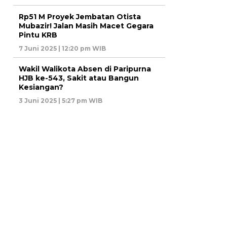
Rp51 M Proyek Jembatan Otista
Mubazir! Jalan Masih Macet Gegara
Pintu KRB
7 Juni 2025 | 12:20 pm WIB
Wakil Walikota Absen di Paripurna
HJB ke-543, Sakit atau Bangun
Kesiangan?
3 Juni 2025 | 5:27 pm WIB