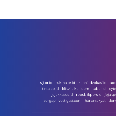
siji.or.id
sukma.or.id
kanniadvokasi.id
apd
tinta.co.id
klikviralkan.com
sabar.id
cyb
jejakkasus.id
republikpers.id
jejakp
sergapinvestigasi.com
harianrakyatindon