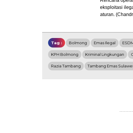
Rencana operas
eksploitasi il
aturan. (Chandr
Tag :
Bolmong
Emas Ilegal
ESDM
KPH Bolmong
Kriminal Lingkungan
Razia Tambang
Tambang Emas Sulawes