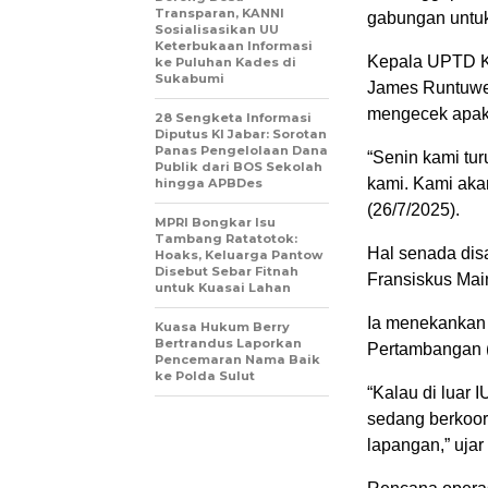
Transparan, KANNI
gabungan untuk
Sosialisasikan UU
Keterbukaan Informasi
Kepala UPTD K
ke Puluhan Kades di
Sukabumi
James Runtuwen
mengecek apaka
28 Sengketa Informasi
Diputus KI Jabar: Sorotan
Panas Pengelolaan Dana
“Senin kami tu
Publik dari BOS Sekolah
kami. Kami akan
hingga APBDes
(26/7/2025).
MPRI Bongkar Isu
Tambang Ratatotok:
Hal senada dis
Hoaks, Keluarga Pantow
Disebut Sebar Fitnah
Fransiskus Mai
untuk Kuasai Lahan
Ia menekankan 
Kuasa Hukum Berry
Bertrandus Laporkan
Pertambangan (
Pencemaran Nama Baik
ke Polda Sulut
“Kalau di luar 
sedang berkoord
lapangan,” ujar