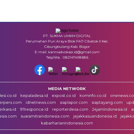
PT. SUKMA UMKM DIGITAL
Perumahan Puri Araya Blok FA11 Cibatok II Kec.
Cibungbulang Kab. Bogor
E-mail: kanniadvokasi.id@gmail.com
Telp/Wa : 082147498686
MEDIA NETWORK
esi.co.id
kepaladesa.id
expost.co.id
kominfo.co.id
onenews.co.
erpers.com
idnetnews.com
siaplapor.com
siaptayang.com
upd
erkara.id
911responce.id
reporterdesa.com
24jamindonesia.id
a
esia.com
suaramitraindonesia.com
jejakkasusindonesia.id
jejakk
kabarharianindonesia.com