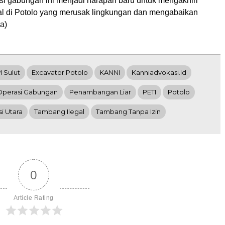
i gabungan ini menjadi harapan baru untuk mengakhiri
egal di Potolo yang merusak lingkungan dan mengabaikan
a)
 Sulut
Excavator Potolo
KANNI
Kanniadvokasi.id
Operasi Gabungan
Penambangan Liar
PETI
Potolo
i Utara
Tambang Ilegal
Tambang Tanpa Izin
0
Article Rating