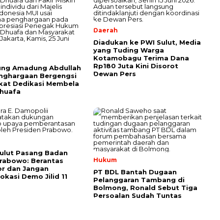
Daerah
Diadukan ke PWI Sulut, Media
yang Tuding Warga
l
Kotamobagu Terima Dana
Rp180 Juta Kini Disorot
ung Amadung Abdullah
Dewan Pers
nghargaan Bergengsi
kat Dedikasi Membela
huafa
l
ulut Pasang Badan
Hukum
rabowo: Berantas
r dan Jangan
PT BDL Bantah Dugaan
okasi Demo Jilid 11
Pelanggaran Tambang di
Bolmong, Ronald Sebut Tiga
Persoalan Sudah Tuntas