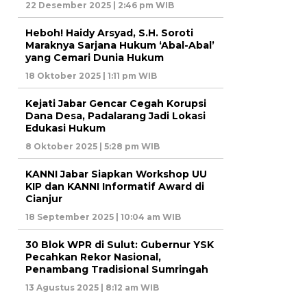
22 Desember 2025 | 2:46 pm WIB
Heboh! Haidy Arsyad, S.H. Soroti
Maraknya Sarjana Hukum ‘Abal-Abal’
yang Cemari Dunia Hukum
18 Oktober 2025 | 1:11 pm WIB
Kejati Jabar Gencar Cegah Korupsi
Dana Desa, Padalarang Jadi Lokasi
Edukasi Hukum
8 Oktober 2025 | 5:28 pm WIB
KANNI Jabar Siapkan Workshop UU
KIP dan KANNI Informatif Award di
Cianjur
18 September 2025 | 10:04 am WIB
30 Blok WPR di Sulut: Gubernur YSK
Pecahkan Rekor Nasional,
Penambang Tradisional Sumringah
13 Agustus 2025 | 8:12 am WIB