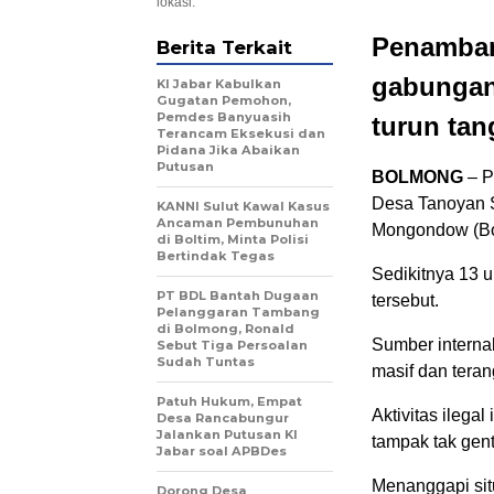
lokasi.
Penambang
Berita Terkait
gabungan
KI Jabar Kabulkan
Gugatan Pemohon,
Pemdes Banyuasih
turun tang
Terancam Eksekusi dan
Pidana Jika Abaikan
Putusan
BOLMONG
– P
Desa Tanoyan 
KANNI Sulut Kawal Kasus
Ancaman Pembunuhan
Mongondow (Bol
di Boltim, Minta Polisi
Bertindak Tegas
Sedikitnya 13 u
PT BDL Bantah Dugaan
tersebut.
Pelanggaran Tambang
di Bolmong, Ronald
Sumber internal
Sebut Tiga Persoalan
Sudah Tuntas
masif dan teran
Patuh Hukum, Empat
Aktivitas ilega
Desa Rancabungur
Jalankan Putusan KI
tampak tak gen
Jabar soal APBDes
Menanggapi situ
Dorong Desa