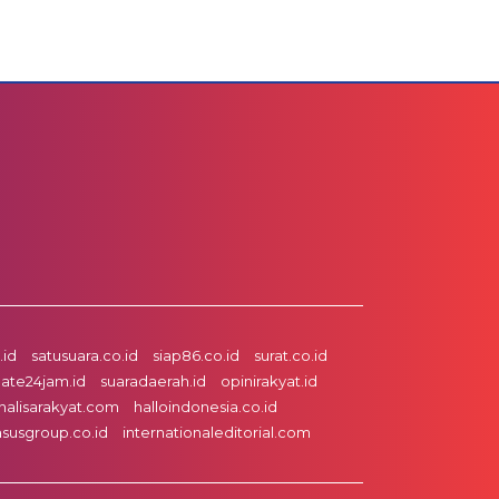
id
satusuara.co.id
siap86.co.id
surat.co.id
ate24jam.id
suaradaerah.id
opinirakyat.id
nalisarakyat.com
halloindonesia.co.id
asusgroup.co.id
internationaleditorial.com