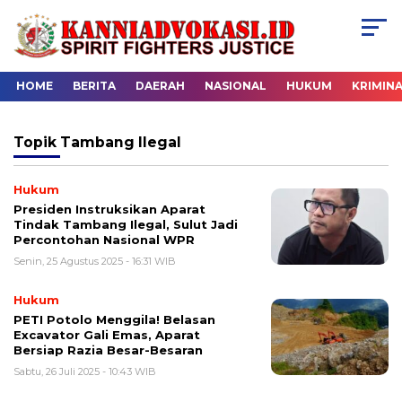
HOME
BERITA
DAERAH
NASIONAL
HUKUM
KRIMIN
Topik
Tambang Ilegal
Hukum
Presiden Instruksikan Aparat
Tindak Tambang Ilegal, Sulut Jadi
Percontohan Nasional WPR
Senin, 25 Agustus 2025 - 16:31 WIB
Hukum
PETI Potolo Menggila! Belasan
Excavator Gali Emas, Aparat
Bersiap Razia Besar-Besaran
Sabtu, 26 Juli 2025 - 10:43 WIB