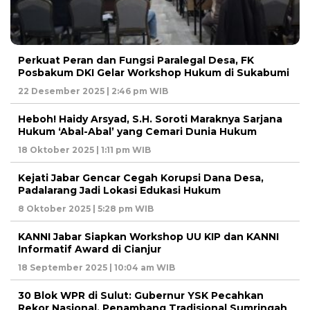
Perkuat Peran dan Fungsi Paralegal Desa, FK
Posbakum DKI Gelar Workshop Hukum di Sukabumi
22 Desember 2025 | 2:46 pm WIB
Heboh! Haidy Arsyad, S.H. Soroti Maraknya Sarjana
Hukum ‘Abal-Abal’ yang Cemari Dunia Hukum
18 Oktober 2025 | 1:11 pm WIB
Kejati Jabar Gencar Cegah Korupsi Dana Desa,
Padalarang Jadi Lokasi Edukasi Hukum
8 Oktober 2025 | 5:28 pm WIB
KANNI Jabar Siapkan Workshop UU KIP dan KANNI
Informatif Award di Cianjur
18 September 2025 | 10:04 am WIB
30 Blok WPR di Sulut: Gubernur YSK Pecahkan
Rekor Nasional, Penambang Tradisional Sumringah