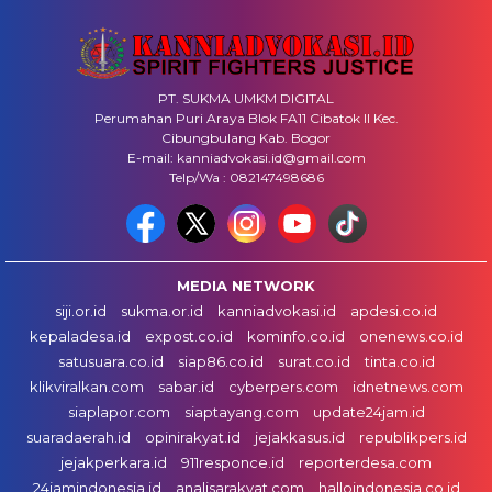
PT. SUKMA UMKM DIGITAL
Perumahan Puri Araya Blok FA11 Cibatok II Kec.
Cibungbulang Kab. Bogor
E-mail: kanniadvokasi.id@gmail.com
Telp/Wa : 082147498686
MEDIA NETWORK
siji.or.id
sukma.or.id
kanniadvokasi.id
apdesi.co.id
kepaladesa.id
expost.co.id
kominfo.co.id
onenews.co.id
satusuara.co.id
siap86.co.id
surat.co.id
tinta.co.id
klikviralkan.com
sabar.id
cyberpers.com
idnetnews.com
siaplapor.com
siaptayang.com
update24jam.id
suaradaerah.id
opinirakyat.id
jejakkasus.id
republikpers.id
jejakperkara.id
911responce.id
reporterdesa.com
24jamindonesia.id
analisarakyat.com
halloindonesia.co.id