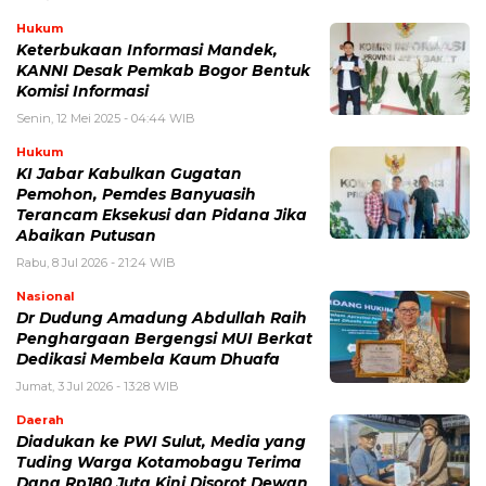
Hukum
Keterbukaan Informasi Mandek,
KANNI Desak Pemkab Bogor Bentuk
Komisi Informasi
Senin, 12 Mei 2025 - 04:44 WIB
Hukum
KI Jabar Kabulkan Gugatan
Pemohon, Pemdes Banyuasih
Terancam Eksekusi dan Pidana Jika
Abaikan Putusan
Rabu, 8 Jul 2026 - 21:24 WIB
Nasional
Dr Dudung Amadung Abdullah Raih
Penghargaan Bergengsi MUI Berkat
Dedikasi Membela Kaum Dhuafa
Jumat, 3 Jul 2026 - 13:28 WIB
Daerah
Diadukan ke PWI Sulut, Media yang
Tuding Warga Kotamobagu Terima
Dana Rp180 Juta Kini Disorot Dewan