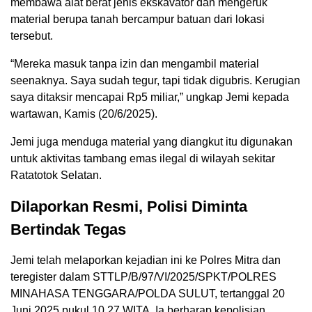
membawa alat berat jenis ekskavator dan mengeruk
material berupa tanah bercampur batuan dari lokasi
tersebut.
“Mereka masuk tanpa izin dan mengambil material
seenaknya. Saya sudah tegur, tapi tidak digubris. Kerugian
saya ditaksir mencapai Rp5 miliar,” ungkap Jemi kepada
wartawan, Kamis (20/6/2025).
Jemi juga menduga material yang diangkut itu digunakan
untuk aktivitas tambang emas ilegal di wilayah sekitar
Ratatotok Selatan.
Dilaporkan Resmi, Polisi Diminta
Bertindak Tegas
Jemi telah melaporkan kejadian ini ke Polres Mitra dan
teregister dalam STTLP/B/97/VI/2025/SPKT/POLRES
MINAHASA TENGGARA/POLDA SULUT, tertanggal 20
Juni 2025 pukul 10.27 WITA. Ia berharap kepolisian