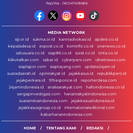
Telp/Wa : 082147498686
MEDIA NETWORK
siji.or.id
sukma.or.id
kanniadvokasi.id
apdesi.co.id
kepaladesa.id
expost.co.id
kominfo.co.id
onenews.co.id
satusuara.co.id
siap86.co.id
surat.co.id
tinta.co.id
klikviralkan.com
sabar.id
cyberpers.com
idnetnews.com
siaplapor.com
siaptayang.com
update24jam.id
suaradaerah.id
opinirakyat.id
jejakkasus.id
republikpers.id
jejakperkara.id
911responce.id
reporterdesa.com
24jamindonesia.id
analisarakyat.com
halloindonesia.co.id
sergapinvestigasi.com
harianrakyatindonesia.com
suaramitraindonesia.com
jejakkasusindonesia.id
jejakkasusgroup.co.id
internationaleditorial.com
kabarharianindonesia.com
HOME
TENTANG KAMI
REDAKSI